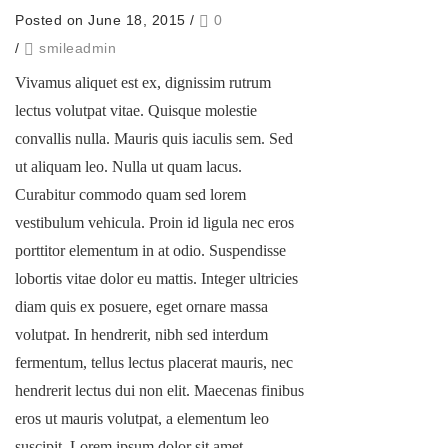
Posted on June 18, 2015
/
0
/
smileadmin
Vivamus aliquet est ex, dignissim rutrum
lectus volutpat vitae. Quisque molestie
convallis nulla. Mauris quis iaculis sem. Sed
ut aliquam leo. Nulla ut quam lacus.
Curabitur commodo quam sed lorem
vestibulum vehicula. Proin id ligula nec eros
porttitor elementum in at odio. Suspendisse
lobortis vitae dolor eu mattis. Integer ultricies
diam quis ex posuere, eget ornare massa
volutpat. In hendrerit, nibh sed interdum
fermentum, tellus lectus placerat mauris, nec
hendrerit lectus dui non elit. Maecenas finibus
eros ut mauris volutpat, a elementum leo
suscipit. Lorem ipsum dolor sit amet,