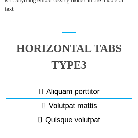
isn’t anything embarrassing hidden in the middle of
text.
HORIZONTAL TABS
TYPE3
Aliquam porttitor
Volutpat mattis
Quisque volutpat